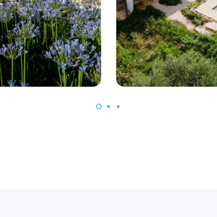
Suite PrimaPietra
Villa Ad Maiora
Scopri di più
Scopri di più