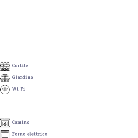
Cortile
Giardino
Wi Fi
Camino
Forno elettrico