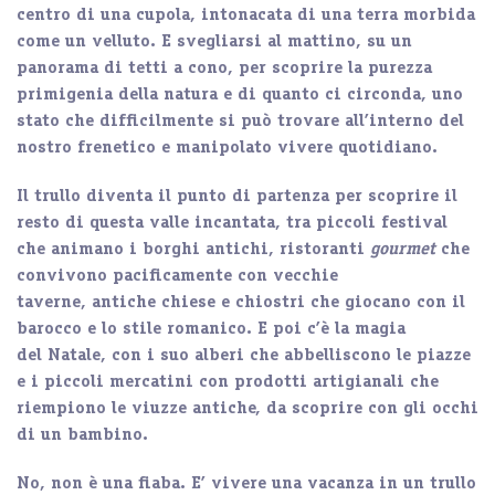
centro di una cupola, intonacata di una terra morbida
come un velluto. E svegliarsi al mattino, su un
panorama di tetti a cono, per scoprire la purezza
primigenia della natura e di quanto ci circonda, uno
stato che difficilmente si può trovare all’interno del
nostro frenetico e manipolato vivere quotidiano.
Il trullo diventa il punto di partenza per scoprire il
resto di questa valle incantata, tra
piccoli festival
che animano i borghi antichi
,
ristoranti
gourmet
che
convivono pacificamente con
vecchie
taverne
,
antiche chiese e chiostri
che giocano con il
barocco e lo stile romanico. E poi c’è la magia
del
Natale
, con i suo
alberi
che abbelliscono le piazze
e i
piccoli mercatini
con prodotti artigianali che
riempiono le viuzze antiche, da scoprire con gli occhi
di un bambino.
No, non è una fiaba. E’ vivere una vacanza in un trullo