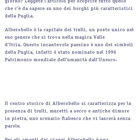
giorno?
Leggete l’articolo per scoprire tutto quello
che c’è da sapere su uno dei borghi più caratteristici
della Puglia.
Alberobello è la capitale dei trulli
, un posto unico nel
suo genere che si trova nella magica
Valle
d’Itria
. Questo incantevole paesino è uno dei simboli
della
Puglia
, infatti è stato nominato nel
1996
Patrimonio mondiale dell’umanità dall’Unesco
.
Il centro storico di Alberobello si caratterizza per la
presenza di
trulli
,
muretti a secco
e antiche
dimore
in pietra
, uno scenario fiabesco che vi lascerà senza
parole.